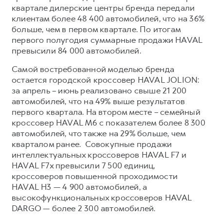
Сервис для корпоративных клиентов
квартале дилерские центры бренда передали
HAVAL Лизинг
АКСЕССУАРЫ HAVAL
клиентам более 48 400 автомобилей, что на 36%
больше, чем в первом квартале. По итогам
Автомобильные аксессуары
первого полугодия суммарные продажи HAVAL
АКСЕССУАРЫ HAVAL
Коллекция CITY
превысили 84 000 автомобилей.
Автомобильные аксессуары
Коллекция Базовая
Самой востребованной моделью бренда
остается городской кроссовер HAVAL JOLION:
Коллекция CITY
Коллекция Детская
за апрель – июнь реализовано свыше 21 200
Коллекция Базовая
автомобилей, что на 49% выше результатов
Коллекция Детская
первого квартала. На втором месте – семейный
кроссовер HAVAL M6 с показателем более 8 300
автомобилей, что также на 29% больше, чем
кварталом ранее. Совокупные продажи
интеллектуальных кроссоверов HAVAL F7 и
HAVAL F7x превысили 7 500 единиц,
кроссоверов повышенной проходимости
HAVAL H3 — 4 900 автомобилей, а
высокофункциональных кроссоверов HAVAL
DARGO — более 2 300 автомобилей.