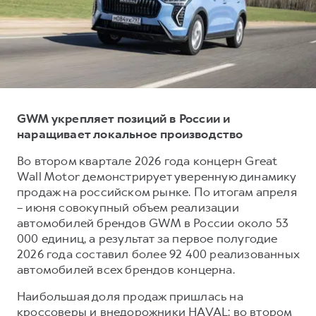
Тест-драйв
СЕРВИСНОЕ ОБСЛУЖИВАНИЕ
О дилере
Трейд-ин
Нулевое ТО
Наша команда
DARGO
DARGO X
Программа «Помощь на дороге»
Контакты
от 3 199 000 ₽
от 3 499 000 ₽
КРЕДИТ И СТРАХОВАНИЕ
Регламенты технического обслуживания
Кредитный калькулятор
Электронный ПТС
GWM укрепляет позиций в России и
наращивает локальное производство
Страхование
Кредит
ПОДДЕРЖКА
Во втором квартале 2026 года концерн Great
F7
F7X
Wall Motor демонстрирует уверенную динамику
GWM Безопасность
от 2 899 000 ₽
от 3 599 000 ₽
продаж на российском рынке. По итогам апреля
КОРПОРАТИВНЫМ КЛИЕНТАМ
Гарантия HAVAL
– июня совокупный объем реализации
автомобилей брендов GWM в России около 53
Для малого бизнеса
Мобильное приложение GWM
000 единиц, а результат за первое полугодие
Корпоративным клиентам
Программа «HAVAL Защита+»
2026 года составил более 92 400 реализованных
автомобилей всех брендов концерна.
Крупным корпоративным клиентам
Руководства по эксплуатации
POER
от 3 449 000 ₽
Система управления автопарком
Подписки
Наибольшая доля продаж пришлась на
кроссоверы и внедорожники HAVAL: во втором