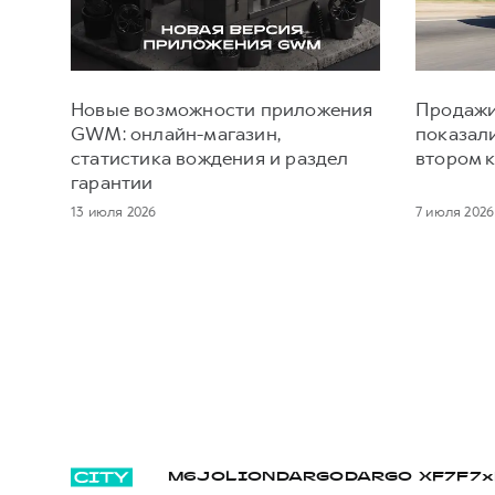
Новые возможности приложения
Продажи
GWM: онлайн-магазин,
показал
статистика вождения и раздел
втором к
гарантии
13 июля 2026
7 июля 2026
M6
JOLION
DARGO
DARGO Х
F7
F7x