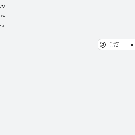
GWM
+»
ии
Privacy
notice