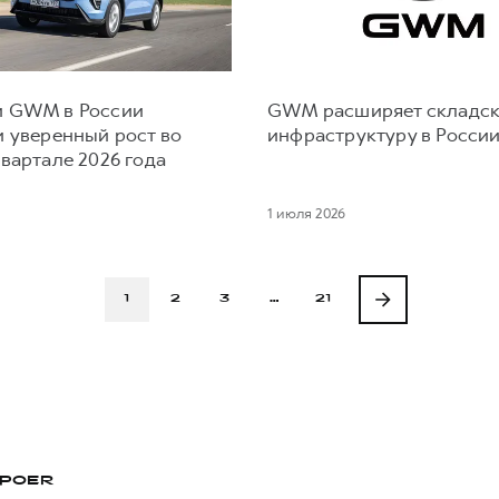
 GWM в России
GWM расширяет складс
и уверенный рост во
инфраструктуру в Росси
вартале 2026 года
1 июля 2026
1
2
3
…
21
POER