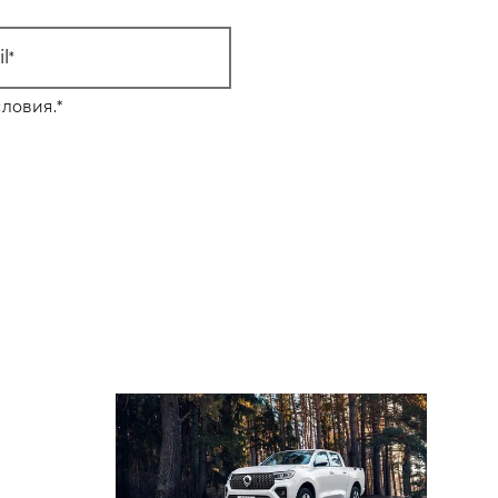
l
ловия.
*