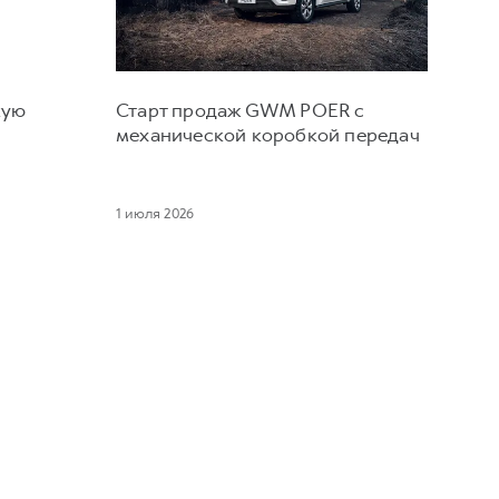
кую
Старт продаж GWM POER с
и
механической коробкой передач
1 июля 2026