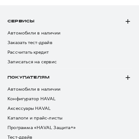
Сервис для корпоративных клиентов
HAVAL Лизинг
АКСЕССУАРЫ HAVAL
Автомобильные аксессуары
СЕРВИСЫ
АКСЕССУАРЫ HAVAL
Коллекция CITY
Автомобили в наличии
Автомобильные аксессуары
Коллекция Базовая
Заказать тест-драйв
Коллекция CITY
Коллекция Детская
Рассчитать кредит
Коллекция Базовая
Записаться на сервис
Коллекция Детская
ПОКУПАТЕЛЯМ
Автомобили в наличии
Конфигуратор HAVAL
Аксессуары HAVAL
Каталоги и прайс-листы
Программа «HAVAL Защита+»
Тест-драйв