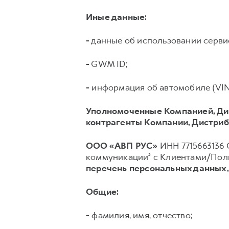
Иные данные:
-
данные об использовании серв
-
GWM ID;
-
информация об автомобиле (VIN, 
Уполномоченные Компанией, Ди
контрагенты Компании, Дистриб
ООО «АВП РУС»
ИНН 7715663136 О
коммуникации³ с Клиентами/Поль
перечень персональных данных
Общие:
-
фамилия, имя, отчество;