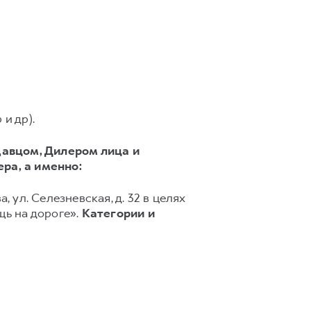
и др).
авцом, Дилером лица и
ера,
а именно:
, ул. Селезневская, д. 32 в целях
ь на дороге».
Категории и