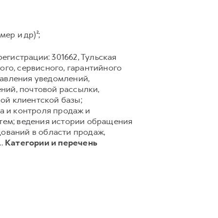
ер и др)²;
егистрации: 301662, Тульская
го, сервисного, гарантийного
равления уведомлений,
ний, почтовой рассылки,
ной клиентской базы;
а и контроля продаж и
тем; ведения истории обращения
дований в области продаж,
..
Категории и перечень