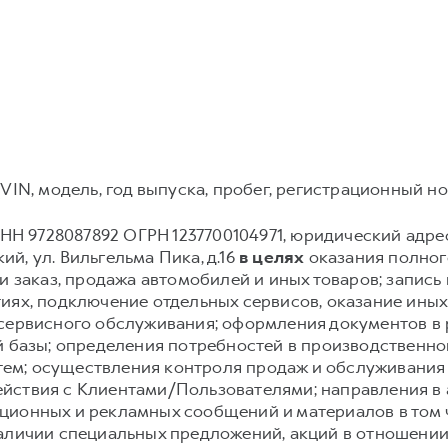
VIN, модель, год выпуска, пробег, регистрационный но
Н 9728087892 ОГРН 1237700104971, юридический адрес: 12
й, ул. Вильгельма Пика, д.16
в целях
оказания полного
и заказ, продажа автомобилей и иных товаров; запись и
иях, подключение отдельных сервисов, оказание иных
 сервисного обслуживания; оформления документов в 
й базы; определения потребностей в производственн
ем; осуществления контроля продаж и обслуживания
йствия с Клиентами/Пользователями; направления в
ионных и рекламных сообщений и материалов в том чи
аличии специальных предложений, акций в отношении 