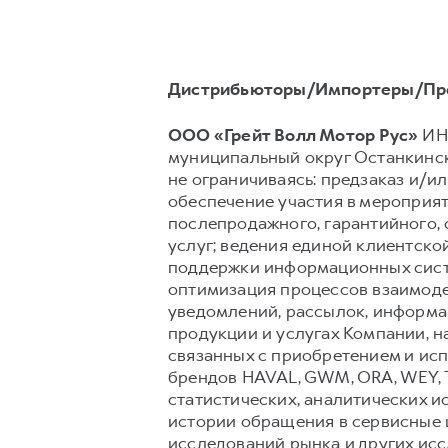
Дистрибьюторы/Импортеры/Пр
ООО «Грейт Волл Мотор Рус»
ИНН
муниципальный округ Останкински
не ограничиваясь: предзаказ и/ил
обеспечение участия в мероприят
послепродажного, гарантийного,
услуг; ведения единой клиентско
поддержки информационных сист
оптимизация процессов взаимоде
уведомлений, рассылок, информац
продукции и услугах Компании, н
связанных с приобретением и исп
брендов HAVAL, GWM, ORA, WEY, 
статистических, аналитических и
истории обращения в сервисные ц
исследований рынка и других ис