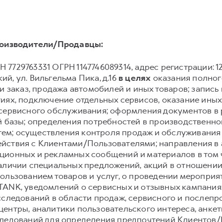
оизводители/Продавцы:
 7729763331 ОГРН 1147746089314, адрес регистрации: 12922
й, ул. Вильгельма Пика, д.16
в целях
оказания полного
и заказ, продажа автомобилей и иных товаров; запись и
иях, подключение отдельных сервисов, оказание иных
 сервисного обслуживания; оформления документов в 
й базы; определения потребностей в производственн
ем; осуществления контроля продаж и обслуживания
йствия с Клиентами/Пользователями; направления в
ионных и рекламных сообщений и материалов в том чи
аличии специальных предложений, акций в отношении 
ользованием товаров и услуг, о проведении мероприят
TANK, уведомлений о сервисных и отзывных кампания
сследований в области продаж, сервисного и послеп
ентры, аналитики пользовательского интереса, анке
следований для определения предпочтений Клиентов/П