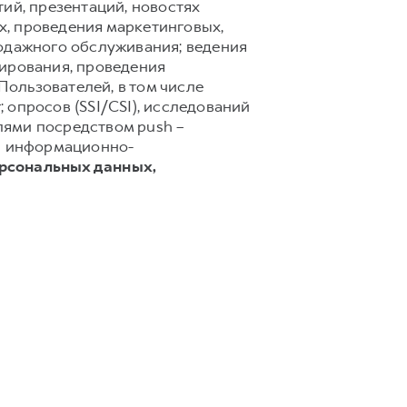
ий, презентаций, новостях
х, проведения маркетинговых,
родажного обслуживания; ведения
тирования, проведения
ользователей, в том числе
 опросов (SSI/CSI), исследований
лями посредством push –
 и информационно-
ерсональных данных,