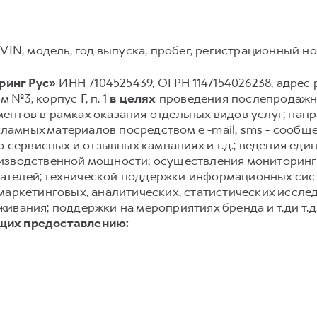
VIN, модель, год выпуска, пробег, регистрационный ном
инг Рус»
ИНН 7104525439, ОГРН 1147154026238, адрес р
м №3, корпус Г, п. 1
в целях
проведения послепродажно
нтов в рамках оказания отдельных видов услуг; нап
амных материалов посредством e -mail, sms - сообще
о сервисных и отзывных кампаниях и т.д.; ведения еди
изводственной мощности; осуществления мониторинг
ателей; технической поддержки информационных сис
маркетинговых, аналитических, статистических иссле
ивания; поддержки на мероприятиях бренда и т.ди т.д
щих предоставлению: