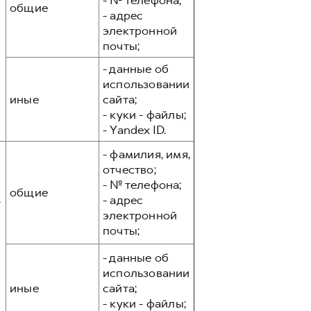
- № телефона;
общие
- адрес
электронной
почты;
- данные об
использовании
иные
сайта;
- куки - файлы;
- Yandex ID.
- фамилия, имя,
отчество;
- № телефона;
общие
,
- адрес
электронной
почты;
- данные об
использовании
иные
сайта;
- куки - файлы;