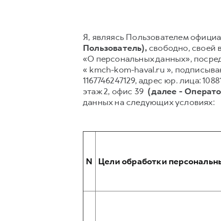
Я, являясь Пользователем официа
Пользователь),
свободно, своей в
«О персональных данных», посред
« kmch-kom-haval.ru », подпис
1167746247129, адрес юр. лица: 1088
этаж 2, офис 39
(далее - Операт
данных на следующих условиях:
N
Цели обработки персональн