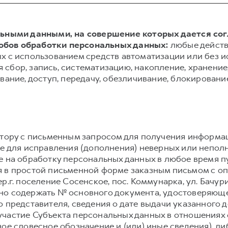
альными данными, на совершение которых дается со
обов обработки персональных данных:
любые действ
х с использованием средств автоматизации или без и
сбор, запись, систематизацию, накопление, хранение,
вание, доступ, передачу, обезличивание, блокировани
атору с письменным запросом для получения информа
же для исправления (дополнения) неверных или непол
е на обработку персональных данных в любое время 
 в простой письменной форме заказным письмом с о
тер.г. поселение Сосенское, пос. Коммунарка, ул. Бачуринс
но содержать № основного документа, удостоверяюще
 представителя, сведения о дате выдачи указанного 
частие Субъекта персональных данных в отношениях 
ое словесное обозначение и (или) иные сведения), л