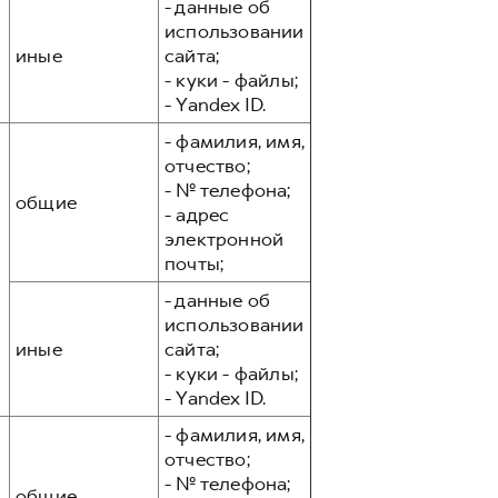
- данные об
использовании
иные
сайта;
- куки - файлы;
- Yandex ID.
- фамилия, имя,
отчество;
- № телефона;
общие
- адрес
электронной
почты;
- данные об
использовании
иные
сайта;
- куки - файлы;
- Yandex ID.
- фамилия, имя,
отчество;
- № телефона;
общие