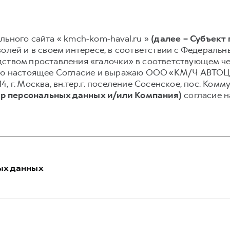
льного сайта « kmch-kom-haval.ru »
(далее – Субъект
олей и в своем интересе, в соответствии с Федеральным
ством проставления «галочки» в соответствующем чек
ываю настоящее Согласие и выражаю ООО «КМ/Ч АВТО
14, г. Москва, вн.тер.г. поселение Сосенское, пос. Коммун
ор персональных данных и/или Компания)
согласие н
ых данных