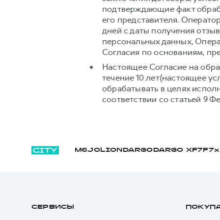
подтверждающие факт обраб
его представителя. Операто
дней с даты получения отзыв
персональных данных, Опера
Согласия по основаниям, п
Настоящее Согласие на обра
течение 10 лет(настоящее у
обрабатывать в целях испол
соответствии со статьей 9 Ф
M6
JOLION
DARGO
DARGO Х
F7
F7x
СЕРВИСЫ
ПОКУП