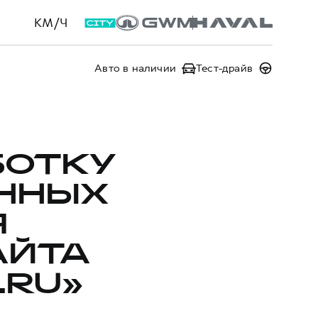
КМ/Ч
Авто в наличии
Тест-драйв
БОТКУ
ННЫХ
Я
АЙТА
.RU»