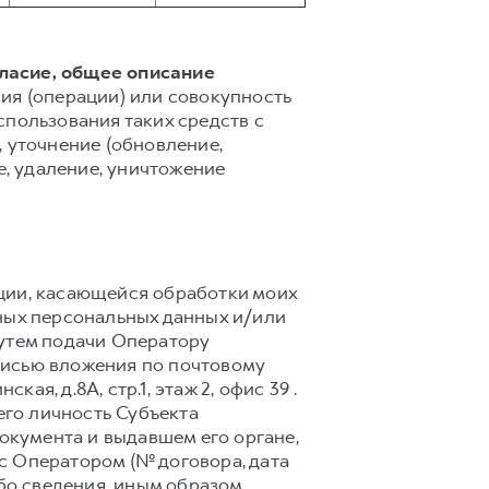
гласие, общее описание
ия (операции) или совокупность
спользования таких средств с
 уточнение (обновление,
е, удаление, уничтожение
ции, касающейся обработки моих
ных персональных данных и/или
путем подачи Оператору
писью вложения по почтовому
кая, д.8А, стр.1, этаж 2, офис 39 .
го личность Субъекта
документа и выдавшем его органе,
с Оператором (№ договора, дата
ибо сведения, иным образом