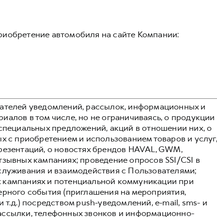
риобретение автомобиля на сайте Компании:
вателей уведомлений, рассылок, информационных и
алов в том числе, но не ограничиваясь, о продукции
 специальных предложений, акций в отношении них, о
х с приобретением и использованием товаров и услуг
резентаций, о новостях брендов HAVAL, GWM,
тзывных кампаниях; проведение опросов SSI/CSI в
служивания и взаимодействия с Пользователями;
 кампаниях и потенциальной коммуникации при
ерного события (приглашения на мероприятия,
т.д.) посредством push-уведомлений, e-mail, sms- и
ассылки, телефонных звонков и информационно-