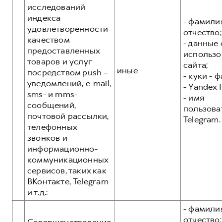
исследований
индекса
- фамилия
удовлетворенности
отчество;
качеством
- данные 
предоставленных
использо
товаров и услуг
сайта;
иные
посредством push –
- куки - 
уведомлений, e-mail,
- Yandex I
sms- и mms-
- имя
сообщений,
пользова
почтовой рассылки,
Telegram.
телефонных
звонков и
информационно-
коммуникационных
сервисов, таких как
ВКонтакте, Telegram
и т.д.:
- фамилия
отчество;