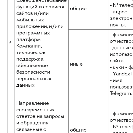
Совершенствование
- № теле
функций и сервисов
общие
- адрес
сайтов и/или
электрон
мобильных
почты;
приложений, и/или
программных
- фамилия
платформ
отчество;
3.
Компании,
- данные 
техническая
использо
поддержка,
сайта;
иные
обеспечение
- куки - 
безопасности
- Yandex I
персональных
- имя
данных:
пользова
Telegram.
Направление
своевременных
- фамилия
ответов на запросы
отчество;
и обращения,
- № теле
связанные с
общие