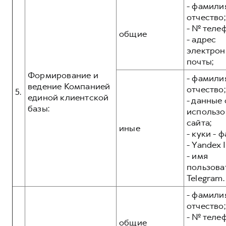
- фамилия
отчество;
- № теле
общие
- адрес
электрон
почты;
Формирование и
- фамилия
ведение Компанией
отчество;
5.
единой клиентской
- данные 
базы:
использо
сайта;
иные
- куки - 
- Yandex I
- имя
пользова
Telegram.
- фамилия
отчество;
- № теле
общие