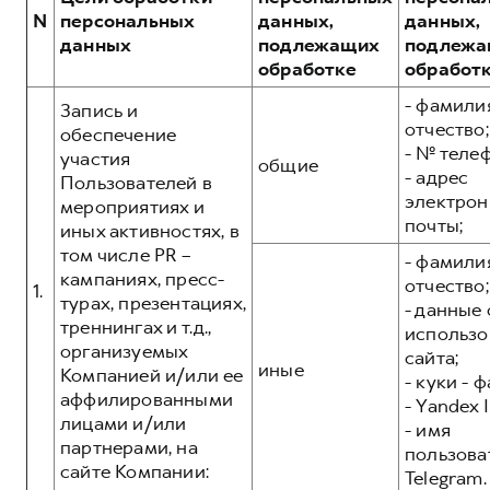
Сервис для корпоративных клиентов
N
персональных
данных,
данных,
HAVAL Лизинг
АКСЕССУАРЫ HAVAL
данных
подлежащих
подлежа
обработке
обработ
Автомобильные аксессуары
- фамилия
АКСЕССУАРЫ HAVAL
Коллекция CITY
Запись и
отчество;
обеспечение
Автомобильные аксессуары
Коллекция Базовая
- № теле
участия
общие
- адрес
Коллекция CITY
Коллекция Детская
Пользователей в
электрон
мероприятиях и
Коллекция Базовая
почты;
иных активностях, в
Коллекция Детская
том числе PR –
- фамилия
кампаниях, пресс-
отчество;
1.
турах, презентациях,
- данные 
треннингах и т.д.,
использо
организуемых
сайта;
иные
Компанией и/или ее
- куки - 
аффилированными
- Yandex I
лицами и/или
- имя
партнерами, на
пользова
сайте Компании:
Telegram.