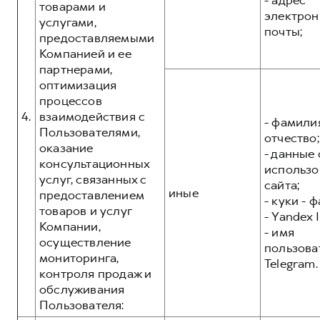
- адрес
товарами и
электрон
услугами,
почты;
предоставляемыми
Компанией и ее
партнерами,
оптимизация
процессов
4.
взаимодействия с
- фамилия
Пользователями,
отчество;
оказание
- данные 
консультационных
использо
услуг, связанных с
сайта;
иные
предоставлением
- куки - 
товаров и услуг
- Yandex I
Компании,
- имя
осуществление
пользова
мониторинга,
Telegram.
контроля продаж и
обслуживания
Пользователя: