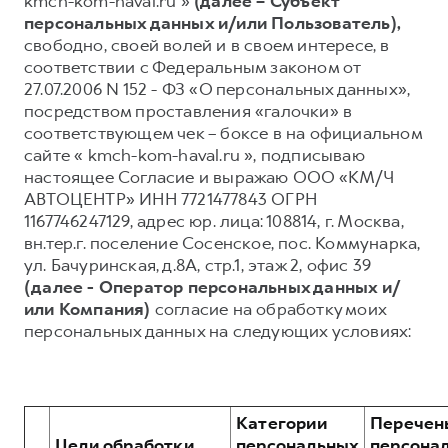
kmch-kom-haval.ru »
(далее – Субъект
персональных данных и/или Пользователь),
Тест-драйв
СЕРВИСНОЕ ОБСЛУЖИВАНИЕ
О дилере
свободно, своей волей и в своем интересе, в
Трейд-ин
Нулевое ТО
Наша команда
соответствии с Федеральным законом от
27.07.2006 N 152 - ФЗ «О персональных данных»,
DARGO
DARGO X
Программа «Помощь на дороге»
Контакты
от 3 199 000 ₽
от 3 499 000 ₽
посредством проставления «галочки» в
КРЕДИТ И СТРАХОВАНИЕ
Регламенты технического обслуживания
соответствующем чек – боксе в на официальном
сайте « kmch-kom-haval.ru », подписываю
Кредитный калькулятор
Электронный ПТС
настоящее Согласие и выражаю ООО «КМ/Ч
Страхование
АВТОЦЕНТР» ИНН 7721477843 ОГРН
1167746247129, адрес юр. лица: 108814, г. Москва,
Кредит
ПОДДЕРЖКА
вн.тер.г. поселение Сосенское, пос. Коммунарка,
F7
F7X
GWM Безопасность
от 2 899 000 ₽
от 3 599 000 ₽
ул. Бачуринская, д.8А, стр.1, этаж 2, офис 39
(далее - Оператор персональных данных и/
КОРПОРАТИВНЫМ КЛИЕНТАМ
Гарантия HAVAL
или Компания)
согласие на обработку моих
Для малого бизнеса
Мобильное приложение GWM
персональных данных на следующих условиях:
Корпоративным клиентам
Программа «HAVAL Защита+»
Крупным корпоративным клиентам
Руководства по эксплуатации
POER
от 3 449 000 ₽
Система управления автопарком
Подписки
Категории
Перечен
Цели обработки
персональных
персона