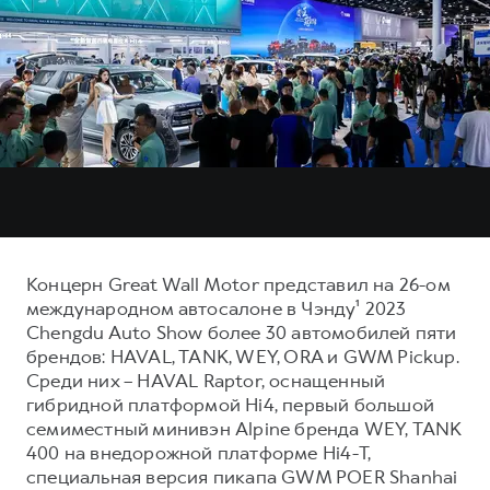
Тест-драйв
СЕРВИСНОЕ ОБСЛУЖИВАНИЕ
О дилере
Трейд-ин
Нулевое ТО
Наша команда
DARGO
DARGO X
Программа «Помощь на дороге»
Контакты
от 3 199 000 ₽
от 3 499 000 ₽
КРЕДИТ И СТРАХОВАНИЕ
Регламенты технического обслуживания
Кредитный калькулятор
Электронный ПТС
Страхование
Кредит
ПОДДЕРЖКА
F7
F7X
GWM Безопасность
Концерн Great Wall Motor представил на 26-ом
от 2 899 000 ₽
от 3 599 000 ₽
международном автосалоне в Чэнду¹ 2023
КОРПОРАТИВНЫМ КЛИЕНТАМ
Гарантия HAVAL
Chengdu Auto Show более 30 автомобилей пяти
Для малого бизнеса
Мобильное приложение GWM
брендов: HAVAL, TANK, WEY, ORA и GWM Pickup.
Среди них – HAVAL Raptor, оснащенный
Корпоративным клиентам
Программа «HAVAL Защита+»
гибридной платформой Hi4, первый большой
Крупным корпоративным клиентам
Руководства по эксплуатации
семиместный минивэн Alpine бренда WEY, TANK
POER
400 на внедорожной платформе Hi4-T,
от 3 449 000 ₽
Система управления автопарком
Подписки
специальная версия пикапа GWM POER Shanhai