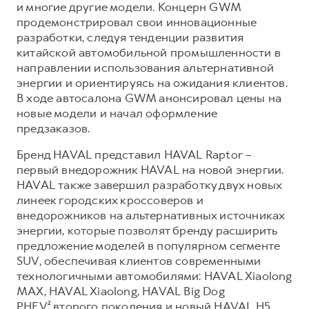
Сервис для корпоративных клиентов
и многие другие модели. Концерн GWM
продемонстрировал свои инновационные
HAVAL Лизинг
АКСЕССУАРЫ HAVAL
разработки, следуя тенденции развития
Автомобильные аксессуары
китайской автомобильной промышленности в
направлении использования альтернативной
АКСЕССУАРЫ HAVAL
Коллекция CITY
энергии и ориентируясь на ожидания клиентов.
Автомобильные аксессуары
Коллекция Базовая
В ходе автосалона GWM анонсировал цены на
новые модели и начал оформление
Коллекция CITY
Коллекция Детская
предзаказов.
Коллекция Базовая
Бренд HAVAL представил HAVAL Raptor –
Коллекция Детская
первый внедорожник HAVAL на новой энергии.
HAVAL также завершил разработку двух новых
линеек городских кроссоверов и
внедорожников на альтернативных источниках
энергии, которые позволят бренду расширить
предложение моделей в популярном сегменте
SUV, обеспечивая клиентов современными
технологичными автомобилями: HAVAL Xiaolong
MAX, HAVAL Xiaolong, HAVAL Big Dog
PHEV² второго поколения и новый HAVAL H5.