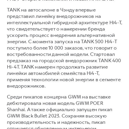
TANK на автосалоне в Чэнду впервые
представил линейку внедорожников на
интеллектуальной гибридной архитектуре Hi4-T,
что свидетельствует о намерении бренда
ускорить процесс внедрения альтернативной
энергии. С момента запуска на TANK 500 Hi4-T
поступило более 10 000 заказов, что говорит о
востребованности данной модели. Стартовал
предзаказ на городской внедорожник TANK 400
Hi-4T. TANK намерен продолжать развитие
линейки автомобилей семейства Hi4-T,
применяя технологии новой энергии в сегменте
внедорожников.
Среди пикапов концерна GWM на выставке
дебютировала новая модель GWM POER
Shanhai. А также официально запущен пикап
GWM Black Bullet 2023. Сохраняя высокую
производительность и надежность, пикап
отличается обновленным интерьером,