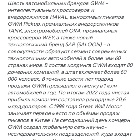
Шесть автомобильных брендов GWM –
интеллектуальных кроссоверов и
внедорожников HAVAL, выносливых пикапов
GWM Pickup, премиальных внедорожников
TANK, электромобилей ORA, премиальных
кроссоверов WEY, а также новый
технологичный бренд SAR (SALOON) – в
совокупности образуют сегмент современных
технологичных автомобилей в более чем 60
странах мира. В состав холдинга GWM входят 80
дочерних компаний, а штат включает более 60
000 человек. В течение шести лет подряд
продажи GWM превышают отметку в 1 млн
автомобилей в год. По итогам 2022 года чистая
прибыль компании составила рекордные 20,6
млрд долларов. С 1998 года Great Wall Motor
занимает первое место по объёмам продаж
пикапов в Китае. На сегодняшний день концерн
GWM создал глобальную сеть научно-
исследовательских подразделений, куда входят