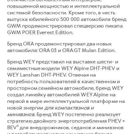
повышенной мощностью и интеллектуальной
системой безопасности. Кроме того, в честь
выпуска юбилейного 500 000 автомобиля бренд
GWM продемонстрировал спецверсию пикапа
GWM POER Everest Edition.
Бренд ORA продемонстрировал два новых
автомобиля: ORA 03 и ORA GT Mulan Edition.
Бренд WEY представил на выставке шести- и
семиместные модели WEY Alpine DHT-PHEV и
WEY Lanshan DHT-PHEV. Отвечая на
потребность пользователей в качественном и
просторном семейном автомобиле, бренд WEY
создал линейку автомобилей WEY Alpine на
первой в мире интеллектуальной платформе на
новой энергии
для компактвэнов и
минивэнов.
Бренд WEY постепенно реализует
стратегию двойного энергопотребления PHEV +
BEV³ для внедорожников, седанов и минивэнов
и разрабатывает новую концепцию бренда,