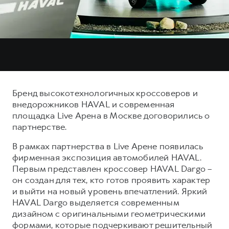
Тест-драйв
СЕРВИСНОЕ ОБСЛУЖИВАНИЕ
О дилере
Трейд-ин
Нулевое ТО
Наша команда
DARGO
DARGO X
Программа «Помощь на дороге»
Контакты
от 3 199 000 ₽
от 3 499 000 ₽
КРЕДИТ И СТРАХОВАНИЕ
Регламенты технического обслуживания
Кредитный калькулятор
Электронный ПТС
Бренд высокотехнологичных кроссоверов и
Страхование
внедорожников HAVAL и современная
Кредит
площадка Live Арена в Москве договорились о
ПОДДЕРЖКА
F7
F7X
партнерстве.
GWM Безопасность
от 2 899 000 ₽
от 3 599 000 ₽
В рамках партнерства в Live Арене появилась
КОРПОРАТИВНЫМ КЛИЕНТАМ
Гарантия HAVAL
фирменная экспозиция автомобилей HAVAL.
Для малого бизнеса
Мобильное приложение GWM
Первым представлен кроссовер HAVAL Dargo –
он создан для тех, кто готов проявить характер
Корпоративным клиентам
Программа «HAVAL Защита+»
и выйти на новый уровень впечатлений. Яркий
Крупным корпоративным клиентам
Руководства по эксплуатации
HAVAL Dargo выделяется современным
POER
дизайном с оригинальными геометрическими
от 3 449 000 ₽
Система управления автопарком
Подписки
формами, которые подчеркивают решительный