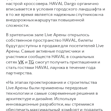
Сервис для корпоративных клиентов
настрой кроссовера. HAVAL Dargo органично
HAVAL Лизинг
вписывается в условия городского ландшафта и
АКСЕССУАРЫ HAVAL
в то же время является надежным спутником на
Автомобильные аксессуары
внедорожных маршрутах повышенной
АКСЕССУАРЫ HAVAL
Коллекция CITY
сложности.
Автомобильные аксессуары
Коллекция Базовая
В зрительном зале Live Арены открылось
собственное пространство HAVAL, билеты
Коллекция CITY
Коллекция Детская
будут доступны в продаже для посетителей Live
Коллекция Базовая
Арены. Самые активные подписчики и
участники сообществ HAVAL в социальных
Коллекция Детская
сетях
VK
и
TG
смогут получить приглашения и
стать гостями HAVAL лаунжа в течение года
партнерства.
«На этапах проектирования и строительства
Live Арены были применены передовые
технологии и самые современные решения в
архитектуре и дизайне. Используя
инновационные разработки, мы стремимся
обеспечить максимальный комфорт и подарить