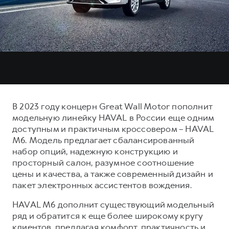
Тест-драйв
СЕРВИСНОЕ ОБСЛУЖИВАНИЕ
О дилере
Трейд-ин
Нулевое ТО
Наша команда
DARGO
DARGO X
Программа «Помощь на дороге»
Контакты
от 3 199 000 ₽
от 3 499 000 ₽
КРЕДИТ И СТРАХОВАНИЕ
Регламенты технического обслуживания
Кредитный калькулятор
Электронный ПТС
Страхование
В 2023 году концерн Great Wall Motor пополнит
Кредит
ПОДДЕРЖКА
модельную линейку HAVAL в России еще одним
F7
F7X
доступным и практичным кроссовером – HAVAL
GWM Безопасность
от 2 899 000 ₽
от 3 599 000 ₽
M6. Модель предлагает сбалансированный
КОРПОРАТИВНЫМ КЛИЕНТАМ
Гарантия HAVAL
набор опций, надежную конструкцию и
просторный салон, разумное соотношение
Для малого бизнеса
Мобильное приложение GWM
цены и качества, а также современный дизайн и
Корпоративным клиентам
Программа «HAVAL Защита+»
пакет электронных ассистентов вождения.
Крупным корпоративным клиентам
Руководства по эксплуатации
HAVAL M6 дополнит существующий модельный
POER
от 3 449 000 ₽
Система управления автопарком
Подписки
ряд и обратится к еще более широкому кругу
клиентов, предлагая комфорт, практичность и