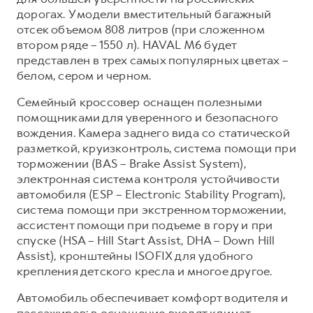
дорогах. У модели вместительный багажный
отсек объемом 808 литров (при сложенном
втором ряде – 1550 л). HAVAL M6 будет
представлен в трех самых популярных цветах –
белом, сером и черном.
Семейный кроссовер оснащен полезными
помощниками для уверенного и безопасного
вождения. Камера заднего вида со статической
разметкой, круизконтроль, система помощи при
торможении (BAS – Brake Assist System),
электронная система контроля устойчивости
автомобиля (ESP – Electronic Stability Program),
система помощи при экстренном торможении,
ассистент помощи при подъеме в гору и при
спуске (HSA – Hill Start Assist, DHA – Down Hill
Assist), кронштейны ISOFIX для удобного
крепления детского кресла и многое другое.
Автомобиль обеспечивает комфорт водителя и
пассажиров: в оснащение входят климат-