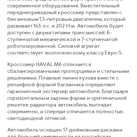
Сервис для корпоративных клиентов
современное оборудование. Вместительный
HAVAL Лизинг
АКСЕССУАРЫ HAVAL
переднеприводный кроссовер представлен с
бензиновым 1,5-литровым двигателем, который
Автомобильные аксессуары
развивает 143 л.с. и 202 Н·м. Автомобиль будет
АКСЕССУАРЫ HAVAL
Коллекция CITY
доступен с двумя типами трансмиссий: 6-
ступенчатой механической и 7-ступенчатой
Автомобильные аксессуары
Коллекция Базовая
роботизированной. Силовой агрегат
Коллекция CITY
Коллекция Детская
соответствует экологическому классу Евро-5.
Коллекция Базовая
Кроссовер HAVAL M6 отличается
Коллекция Детская
сбалансированными пропорциями и стильными
решениями. Плавные линии кузова вместе с
рельефной формой багажника определяют
гармоничный экстерьер автомобиля. Благодаря
горизонтальным задним фарам и оригинальной
решетке радиатора автомобиль выглядит
современно, а спереди отличается полностью
светодиодной оптикой.
Автомобиль оснащен 17-дюймовыми дисками
для большей уверенности на российских