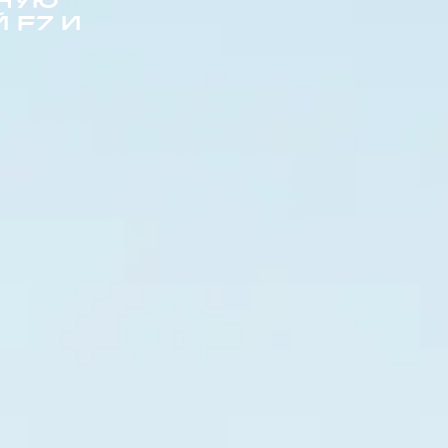
НУЮ
 F7 И