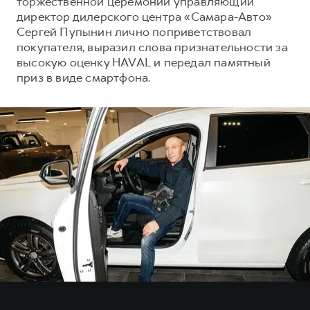
торжественной церемонии управляющий
Сервис для корпоративных клиентов
директор дилерского центра «Самара-Авто»
HAVAL Лизинг
АКСЕССУАРЫ HAVAL
Сергей Пупынин лично поприветствовал
покупателя, выразил слова признательности за
Автомобильные аксессуары
высокую оценку HAVAL и передал памятный
АКСЕССУАРЫ HAVAL
Коллекция CITY
приз в виде смартфона.
Автомобильные аксессуары
Коллекция Базовая
Коллекция CITY
Коллекция Детская
Коллекция Базовая
Коллекция Детская