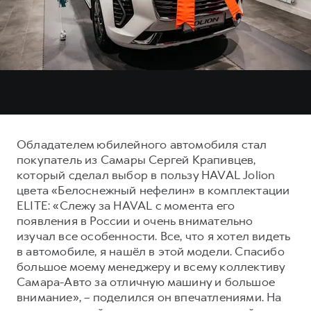
Тест-драйв
СЕРВИСНОЕ ОБСЛУЖИВАНИЕ
О дилере
Трейд-ин
Нулевое ТО
Наша команда
DARGO
DARGO X
Программа «Помощь на дороге»
Контакты
от 3 199 000 ₽
от 3 499 000 ₽
КРЕДИТ И СТРАХОВАНИЕ
Регламенты технического обслуживания
Кредитный калькулятор
Электронный ПТС
Страхование
Обладателем юбилейного автомобиля стал
Кредит
ПОДДЕРЖКА
покупатель из Самары Сергей Крапивцев,
F7
F7X
который сделал выбор в пользу HAVAL Jolion
GWM Безопасность
от 2 899 000 ₽
от 3 599 000 ₽
цвета «Белоснежный нефелин» в комплектации
КОРПОРАТИВНЫМ КЛИЕНТАМ
Гарантия HAVAL
ELITE: «Слежу за HAVAL с момента его
появления в России и очень внимательно
Для малого бизнеса
Мобильное приложение GWM
изучал все особенности. Все, что я хотел видеть
Корпоративным клиентам
Программа «HAVAL Защита+»
в автомобиле, я нашёл в этой модели. Спасибо
большое моему менеджеру и всему коллективу
Крупным корпоративным клиентам
Руководства по эксплуатации
POER
Самара-Авто за отличную машину и большое
от 3 449 000 ₽
Система управления автопарком
Подписки
внимание», – поделился он впечатлениями. На