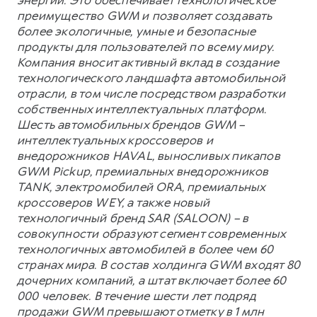
энергии. Это обеспечивает технологическое
преимущество GWM и позволяет создавать
более экологичные, умные и безопасные
продукты для пользователей по всему миру.
Компания вносит активный вклад в создание
технологического ландшафта автомобильной
отрасли, в том числе посредством разработки
собственных интеллектуальных платформ.
Шесть автомобильных брендов GWM –
интеллектуальных кроссоверов и
внедорожников HAVAL, выносливых пикапов
GWM Pickup, премиальных внедорожников
TANK, электромобилей ORA, премиальных
кроссоверов WEY, а также новый
технологичный бренд SAR (SALOON) – в
совокупности образуют сегмент современных
технологичных автомобилей в более чем 60
странах мира. В состав холдинга GWM входят 80
дочерних компаний, а штат включает более 60
000 человек. В течение шести лет подряд
продажи GWM превышают отметку в 1 млн