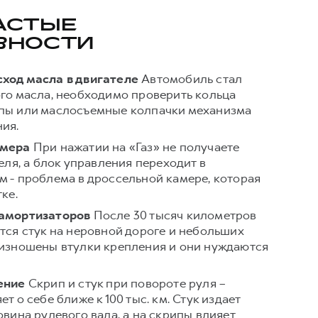
АСТЫЕ
ВНОСТИ
ход масла в двигателе
Автомобиль стал
го масла, необходимо проверить кольца
пы или маслосъемные колпачки механизма
ия.
амера
При нажатии на «Газ» не получаете
еля, а блок управления переходит в
 - проблема в дроссельной камере, которая
ке.
амортизаторов
После 30 тысяч километров
тся стук на неровной дороге и небольших
 изношены втулки крепления и они нуждаются
ение
Скрип и стук при повороте руля –
т о себе ближе к 100 тыс. км. Стук издает
овина рулевого вала, а на скрипы влияет