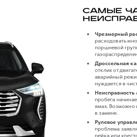
САМЫЕ Ч
НЕИСПРА
Чрезмерный рас
расходовать мно
поршневой груп
газораспределен
Дроссельная к
отклик от двигат
аварийный режим
нуждается в чист
Неисправность 
пробега начинае
ямах. Возможно
в замене.
Рулевое управл
проблема заявляе
рейка или крест