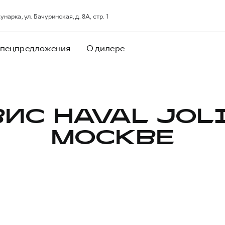
арка, ул. Бачуринская, д. 8А, стр. 1
пецпредложения
О дилере
ИС HAVAL JOL
МОСКВЕ