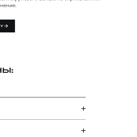
нение.
КУ
НЫ:
2800 руб.
42000 руб.